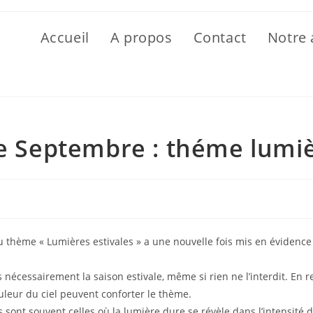
Accueil
A propos
Contact
Notre 
 Septembre : théme lumiè
thème « Lumières estivales » a une nouvelle fois mis en évidence la
as nécessairement la saison estivale, même si rien ne l’interdit. E
leur du ciel peuvent conforter le thème.
s sont souvent celles où la lumière dure se révèle dans l’intensité 