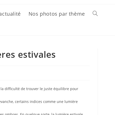
actualité
Nos photos par thème
Toggle
website
res estivales
search
 difficulté de trouver le juste équilibre pour
n revanche, certains indices comme une lumière
des ombres. En quelque sorte, la lumière estivale