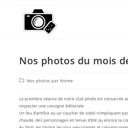
Skip
to
content
Nos photos du mois de
Post
Nos photos par thème
category:
La première séance de notre club photo est consacrée au 
respecter une consigne éditoriale.
Un feu d’artifice ou un coucher de soleil n’impliquent p
chaude, des personnages en tenue d’été ou encore la cou
Au final, les photos les plus percutantes et convaincante