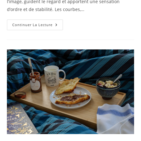
l’image, guident le regard et apportent une sensation
d’ordre et de stabilité. Les courbes,…
Nos
Continuer La Lecture
Photos
Du
Mois
De
Novembre
:
Thème
Courbes
Et
Lignes
En
Architecture